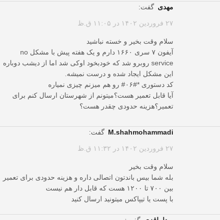
مهدی
گفت:
۲۷ فروردین ۱۴۰۲ در ۱۱:۰۵ ق.ظ
سلام وقت بخیر و خسته نباشید
آیفون ۷ سری ۱۶۶۰ دارم و یک هفته پیش با مشکل no
service روبرو شد که خودبخود اوکی شد اما از دیشب دوباره
این مشکل ایجاد شده و درست نمیشه.
کد دستوری *#۰۶# رو هم میزنم چیزی نمیاره
آیا قابل تعمیر هست؟میتونم از شهرستان ارسال کنم برای
تعمیر؟هزینه حدودی چقدر هست؟
m.shahmohammadi
گفت:
۲۷ فروردین ۱۴۰۲ در ۱۱:۳۲ ق.ظ
سلام وقت بخیر
بله شما بیس باندتون اتصالی داره و هزینه حدودی برای تعمیر
بین ۷۰۰ تا ۱۲۰۰ هست که قابل دار هم نیست
با پست یا تیپاکس میتونید ارسال کنید