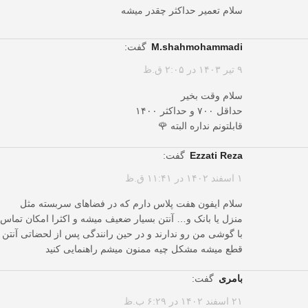
سلام تعمیر حداکثر چقدر میشه
m.shahmohammadi
گفت:
۹ تیر ۱۴۰۳ در ۲:۰۵ ق.ظ
سلام وقت بخیر
حداقل ۷۰۰ و حداکثر ۱۴۰۰
قابلتونم نداره البته 🌹
Ezzati Reza
گفت:
۱ اسفند ۱۴۰۲ در ۱۱:۴۱ ق.ظ
سلام ایفون هفت پلاس دارم که در فضاهای سربسته مثل
منزل یا بانک و… آنتن بسیار ضعیف میشه و اکثرا امکان تماس
با گوشی من رو ندارند و در حین رانندگی پس از لحضاتی آنتن
قطع میشه مشکل چیه ممنون میشم راهنمایی کنید
بامری
گفت:
۲۱ اسفند ۱۴۰۲ در ۶:۲۹ ب.ظ