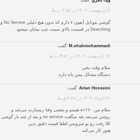
ويدا باقزي
گفت:
۴ اردیبهشت ۱۴۰۲ در ۳:۵۵ ب.ظ
گوشي موبايل آيفون ٧ دارم كه بدون هيچ دليلي No Service و
Searching در قسمت بالاي سمت چپ نمايان ميشود.
m.shahmohammadi
گفت:
۱۳ اردیبهشت ۱۴۰۲ در ۳:۵۱ ب.ظ
سلام وقت بخیر
دستگاه مشکل بیس باند داره
Arian Hosseini
گفت:
۳۱ خرداد ۱۴۰۲ در ۳:۳۸ ق.ظ
سلام من a۱۶۶۰ هستم و بعضی وقتا ریستارت می‌شد و
روشن می‌شد بعد میگفت no service و بعد از چند بار گوشی
کلا رفت رو نو سرویس لطفا قیمت دقیق بدین
هنوز کار می‌کنه