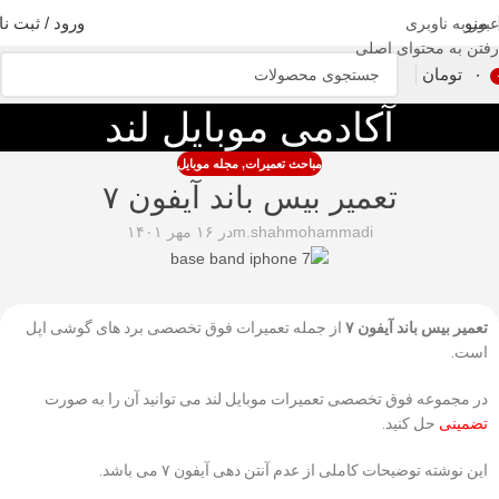
منو
ورود / ثبت نا
عبور به ناوبری
رفتن به محتوای اصلی
۰
تومان
آکادمی موبایل لند
مباحث تعمیرات
,
مجله موبایل
تعمیر بیس باند آیفون ۷
m.shahmohammadi
در ۱۶ مهر ۱۴۰۱
تعمیر بیس باند آیفون ۷
از جمله تعمیرات فوق تخصصی برد های گوشی اپل
است.
در مجموعه فوق تخصصی تعمیرات موبایل لند می توانید آن را به صورت
تضمینی
حل کنید.
این نوشته توضیحات کاملی از عدم آنتن دهی آیفون ۷ می باشد.