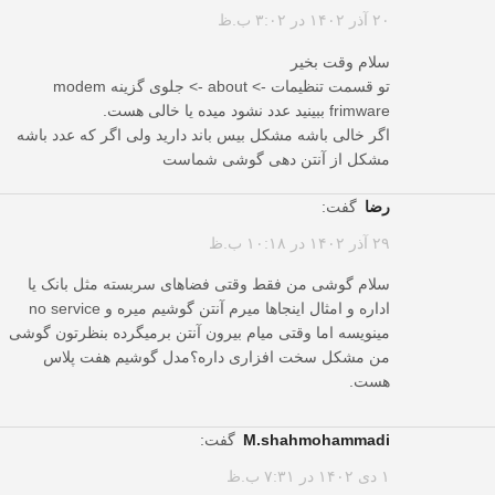
۲۰ آذر ۱۴۰۲ در ۳:۰۲ ب.ظ
سلام وقت بخیر
تو قسمت تنظیمات -> about -> جلوی گزینه modem
frimware ببینید عدد نشود میده یا خالی هست.
اگر خالی باشه مشکل بیس باند دارید ولی اگر که عدد باشه
مشکل از آنتن دهی گوشی شماست
رضا
گفت:
۲۹ آذر ۱۴۰۲ در ۱۰:۱۸ ب.ظ
سلام گوشی من فقط وقتی فضاهای سربسته مثل بانک یا
اداره و امثال اینجاها میرم آنتن گوشیم میره و no service
مینویسه اما وقتی میام بیرون آنتن برمیگرده بنظرتون گوشی
من مشکل سخت افزاری داره؟مدل گوشیم هفت پلاس
هست.
m.shahmohammadi
گفت:
۱ دی ۱۴۰۲ در ۷:۳۱ ب.ظ