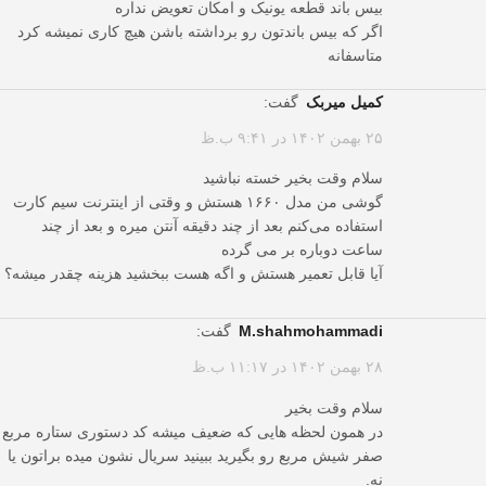
بیس باند قطعه یونیک و امکان تعویض نداره
اگر که بیس باندتون رو برداشته باشن هیچ کاری نمیشه کرد
متاسفانه
کمیل میربک
گفت:
۲۵ بهمن ۱۴۰۲ در ۹:۴۱ ب.ظ
سلام وقت بخیر خسته نباشید
گوشی من مدل ۱۶۶۰ هستش و وقتی از اینترنت سیم کارت
استفاده می‌کنم بعد از چند دقیقه آنتن میره و بعد از چند
ساعت دوباره بر می‌ گرده
آیا قابل تعمیر هستش و اگه هست ببخشید هزینه چقدر میشه؟
m.shahmohammadi
گفت:
۲۸ بهمن ۱۴۰۲ در ۱۱:۱۷ ب.ظ
سلام وقت بخیر
در همون لحظه هایی که ضعیف میشه کد دستوری ستاره مربع
صفر شیش مربع رو بگیرید ببینید سریال نشون میده براتون یا
نه.