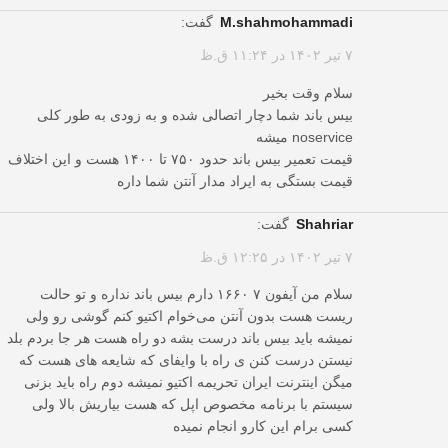
m.shahmohammadi
گفت:
۷ تیر ۱۴۰۲ در ۱۱:۲۴ ق.ظ
سلام وقت بخیر
بیس باند شما دچار اتصالی شده و به زودی به طور کلی
noservice میشه
قیمت تعمیر بیس باند حدود ۷۵۰ تا ۱۴۰۰ هست و این اختلاف
قیمت بستگی به ایراد مدار آنتن شما داره
shahriar
گفت:
۷ تیر ۱۴۰۲ در ۱۲:۲۵ ق.ظ
سلام من آیفون ۷ ۱۶۶۰ دارم بیس باند نداره و تو حالت
ریست هست بدون آنتن می‌خوام اکتیو کنم گوشی رو ولی
نمیشه باید بیس باند درست بشه دو راه هست هر جا بردم بلد
نیستن درست کنن ی راه با وایفای که شایعه های هست که
میگن اینترنت ایران تحریمه اکتیو نمیشه دوم راه باید بزنی
سیستم با برنامه مخصوص اپل که هست بیاریش بالا ولی
کسی برام این کارو انجام نمیده