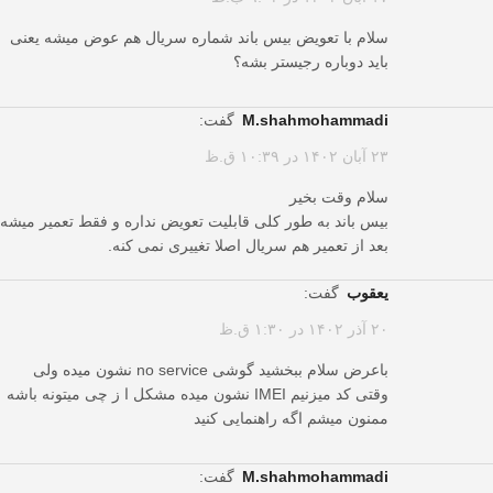
سلام با تعویض بیس باند شماره سریال هم عوض میشه یعنی
باید دوباره رجیستر بشه؟
m.shahmohammadi
گفت:
۲۳ آبان ۱۴۰۲ در ۱۰:۳۹ ق.ظ
سلام وقت بخیر
بیس باند به طور کلی قابلیت تعویض نداره و فقط تعمیر میشه
بعد از تعمیر هم سریال اصلا تغییری نمی کنه.
یعقوب
گفت:
۲۰ آذر ۱۴۰۲ در ۱:۳۰ ق.ظ
باعرض سلام ببخشید گوشی no service نشون میده ولی
وقتی کد میزنیم IMEI نشون میده مشکل ا ز چی میتونه باشه
ممنون میشم اگه راهنمایی کنید
m.shahmohammadi
گفت: