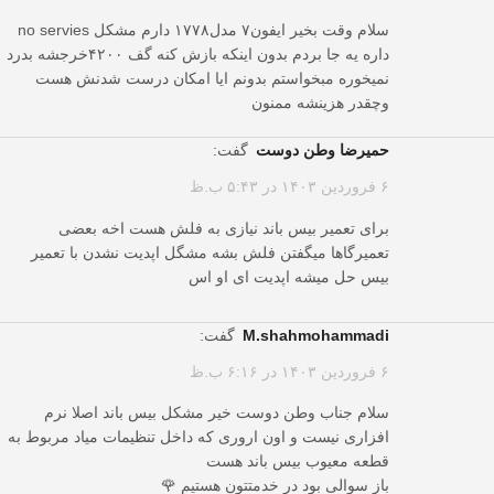
سلام وقت بخیر ایفون۷ مدل۱۷۷۸ دارم مشکل no servies
داره یه جا بردم بدون اینکه بازش کنه گف ۴۲۰۰خرجشه بدرد
نمیخوره مبخواستم بدونم ایا امکان درست شدنش هست
وچقدر هزینشه ممنون
حمیرضا وطن دوست
گفت:
۶ فروردین ۱۴۰۳ در ۵:۴۳ ب.ظ
برای تعمیر بیس باند نیازی به فلش هست اخه بعضی
تعمیرگاها میگفتن فلش بشه مشگل اپدیت نشدن با تعمیر
بیس حل میشه اپدیت ای او اس
m.shahmohammadi
گفت:
۶ فروردین ۱۴۰۳ در ۶:۱۶ ب.ظ
سلام جناب وطن دوست خیر مشکل بیس باند اصلا نرم
افزاری نیست و اون اروری که داخل تنظیمات میاد مربوط به
قطعه معیوب بیس باند هست
باز سوالی بود در خدمتتون هستیم 🌹