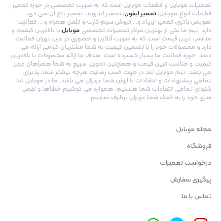
تعمیرات موبایل و قطعات موبایل است که به صورت تخصصی در حوزه تعمیر
قطعات انواع موبایل،
تعمیر ایفون
، تعمیر اندروید، تعمیر تاچ ال سی دی،
تعویض باتری، تعمیر ایرپاد و… فروش سیم کارت و تلفن همراه و…. فعالیت
دارد. تیم ما یکی از بهترین مراکز تعمیرات تخصصی
موبایل
با بالاترین کیفیت و
مناسب ترین قیمت است که به صورت آنلاین و حضوری در غرب تهران فعالیت
دارد و محصولات خود را با تضمین کیفیت به شما مشتریان گرامی ارائه می
دهد. حوزه فعالیت ما بسیار گسترده است. هدف ما ارائه محصولات با بالاترین
کیفیت و مناسب ترین قیمت و همچنین تحویل سریع به شما همراهان عزیز
می باشد. تیم موبایل لند در جهت کسب رضایت هرچه بیشتر شما، پذیرای
تمامی پیشنهادات و انتقادات با ارزش شما عزیزان می باشد. ما در موبایل لند
شنوای تمامی انتقادات شما هستیم. همواره می کوشیم خطاها و نقص
های خود را به کمک شما عزیزان برطرف نماییم.
مجله موبایل
فروشگاه
درخواست تعمیرات
پیگیری سفارش
تماس با ما