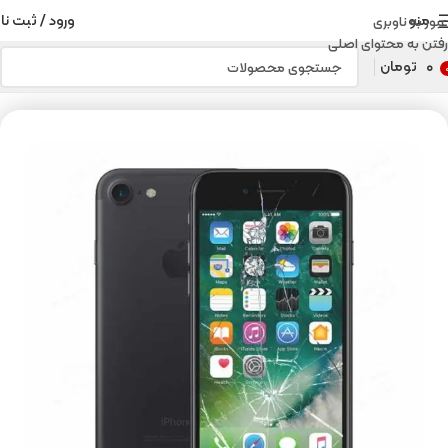
منو
ورود / ثبت نا
عبور به ناوبری
رفتن به محتوای اصلی
۰
تومان
خانه
تعویض گلس آیفون