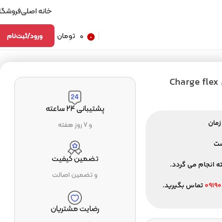
خانه اصلی
فروشگا
۰
تومان
ورود/ثبت‌نام
۰
فلت شارژ سامسونگ مدل S۷ edge اصلی Charge flex
پشتیبانی ۲۴ ساعته
زمان
و ۷ روز هفته
ست
تضمین کیفیت
و تضمین اصالت
۰۹۱۹۰
تماس بگیرید.
رضایت مشتریان