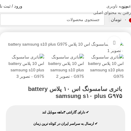
منو
ورود / ثبت نا
عبور به ناوبری
رفتن به محتوای اصلی
۰
تومان
 موبایل
قطعات موبایل سامسونگ
باتری سامسونگ
باتری سامسونگ سری S
بزرگنمایی تصویر
باتری سامسونگ اس ۱۰ پلاس battery
samsung s۱۰ plus G۹۷۵
✔ دارای گارانتی ۳ماهه موبایل لند
✔ ارسال به سراسر ایران در کوتاه ترین زمان