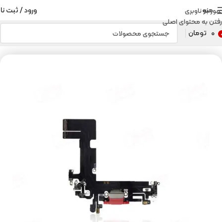
منو
ورود / ثبت نا
عبور به ناوبری
رفتن به محتوای اصلی
۰
تومان
خانه
قطعات موبایل
قطعات موبایل اپل
فلت شارژ آیفون