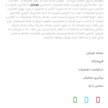
تعویض باتری، تعمیر ایرپاد و… فروش سیم کارت و تلفن همراه و…. فعالیت
دارد. تیم ما یکی از بهترین مراکز تعمیرات تخصصی
موبایل
با بالاترین کیفیت و
مناسب ترین قیمت است که به صورت آنلاین و حضوری در غرب تهران فعالیت
دارد و محصولات خود را با تضمین کیفیت به شما مشتریان گرامی ارائه می
دهد. حوزه فعالیت ما بسیار گسترده است. هدف ما ارائه محصولات با بالاترین
کیفیت و مناسب ترین قیمت و همچنین تحویل سریع به شما همراهان عزیز
می باشد. تیم موبایل لند در جهت کسب رضایت هرچه بیشتر شما، پذیرای
تمامی پیشنهادات و انتقادات با ارزش شما عزیزان می باشد. ما در موبایل لند
شنوای تمامی انتقادات شما هستیم. همواره می کوشیم خطاها و نقص
های خود را به کمک شما عزیزان برطرف نماییم.
مجله موبایل
فروشگاه
درخواست تعمیرات
پیگیری سفارش
تماس با ما