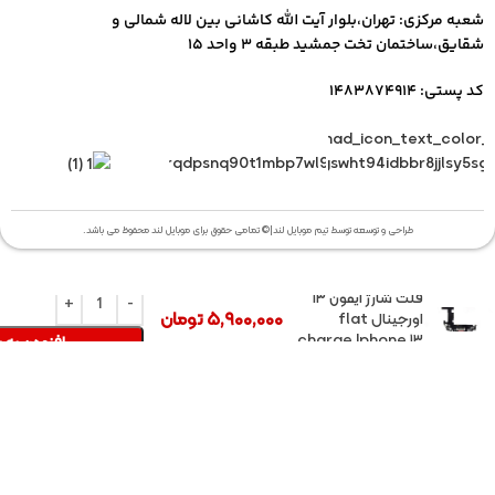
شعبه مرکزی: تهران،بلوار آیت الله کاشانی بین لاله شمالی و
شقایق،ساختمان تخت جمشید طبقه ۳ واحد ۱۵
کد پستی: ۱۴۸۳۸۷۴۹۱۴
طراحی و توسعه توسط تیم موبایل لند|© تمامی حقوق برای موبایل لند محفوظ می باشد.
فلت شارژ آیفون ۱۳
۵,۹۰۰,۰۰۰
تومان
اورجینال flat
charge Iphone ۱۳
افزودن به 