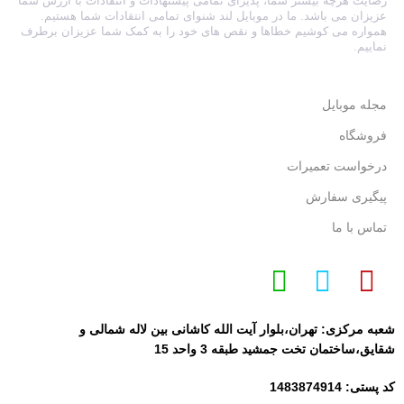
رضایت هرچه بیشتر شما، پذیرای تمامی پیشنهادات و انتقادات با ارزش شما
عزیزان می باشد. ما در موبایل لند شنوای تمامی انتقادات شما هستیم.
همواره می کوشیم خطاها و نقص های خود را به کمک شما عزیزان برطرف
نماییم.
مجله موبایل
فروشگاه
درخواست تعمیرات
پیگیری سفارش
تماس با ما
شعبه مرکزی: تهران،بلوار آیت الله کاشانی بین لاله شمالی و
شقایق،ساختمان تخت جمشید طبقه 3 واحد 15
کد پستی: 1483874914