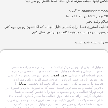
عکس آپلود نمیشه میزنه تلاش مجدد لطفاً علتش رو بفرمایید
m.shahmohammadi
گفت:
28 بهمن 1402 در 11:25 ب.ظ
سلام وقت بخیر
قابلیت استوری فقط برای کسایی قابل انجامه که اکانتشون رو پریمیوم کنن.
درصورت درخواست میتونیم اکانت رو براتون فعال کنیم
نظرات بسته شده است.
موبایل لند یکی از بهترین مرکز ارائه خدمات در حوزه تعمیرات تخصصی
تعمیرات موبایل و قطعات موبایل است که به صورت تخصصی در حوزه
تعمیر قطعات انواع موبایل،
تعمیر ایفون
، تعمیر اندروید، تعمیر تاچ ال سی
دی، تعویض باتری، تعمیر ایرپاد و… فروش سیم کارت و تلفن همراه و….
فعالیت دارد. تیم ما یکی از بهترین مراکز تعمیرات تخصصی
موبایل
با
بالاترین کیفیت و مناسب ترین قیمت است که به صورت آنلاین و حضوری در
غرب تهران فعالیت دارد و محصولات خود را با تضمین کیفیت به شما
مشتریان گرامی ارائه می دهد. حوزه فعالیت ما بسیار گسترده است. هدف
ما ارائه محصولات با بالاترین کیفیت و مناسب ترین قیمت و همچنین تحویل
سریع به شما همراهان عزیز می باشد. تیم موبایل لند در جهت کسب