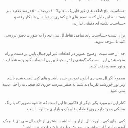
حساسیت تاچ قطعه های غیر فابریک معمولا ۱۰ درصد تا ۵۰ درصد ضعیف تر
هستند به این دلیل که سنسور های تاچ کمتری در تولید آن ها بکار رفته و
حساسیت نقطه ای دقیقی ندارند.
برای تست حساسیت باید تمامی نقاط ال سی دی را به صورت دقیق بررسی
کنید تا متوجه شوید.
جدا از حساسیت، وضوح تصویر در قطعات غیر اورجینال پایین تر هست و راه
متجه شدن این است که گوشی را در محیط بیرون استفاده کنید و به شفافیت
و نور صفحه دقت کنید.
معمولا اگر ال سی دی آیفون تعویض شده باشد و های کپی نصب شده باشد
زیر نور خورشید تقریبا دید شما به صفر میرسد جوری که هیچی به راحتی دیده
نمی شود.
کنار این دو مورد یکی دیگر از فاکتور ها این است که حاشیه تصویر که با رنگ
مشکی وجود دارد روی قطعات فابریک و بازاری متفاوت است.
کپی، های کپی ، اورجینال بازار و … حاشیه بیشتری از تاچ و ال سی دی فابریک
آیفون دارند.( این حاشیه در حد یک میلیمتر تا ۵ میلیمتر می باشد )